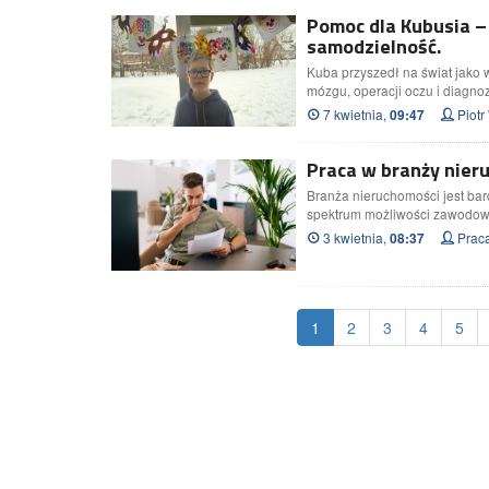
Pomoc dla Kubusia –
samodzielność.
Kuba przyszedł na świat jako 
mózgu, operacji oczu i diag
7 kwietnia,
Piot
09:47
Praca w branży nier
Branża nieruchomości jest bar
spektrum możliwości zawodowy
3 kwietnia,
Praca
08:37
1
2
3
4
5