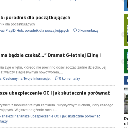
proc. rynku
b: poradnik dla początkujących
nik dla początkujących
ać PlayID Hub: poradnik dla początkujących
0 komentarzy
ma będzie czekać…” Dramat 6-letniej Eliny i
Nielegalna bimbrownia zlikwidowana na
Pomorzu. KAS i Żandarmeria Wojskowa
zatrzymały dwie osoby
nia żyje w lęku, którego nie powinno doświadczać żadne dziecko. Jej
h lat walczy z agresywnym nowotworem,…
a. Czekamy na Twoje informacje.
0 komentarzy
ńsze ubezpieczenie OC i jak skutecznie porównać
szystkim z monumentalnym zamkiem i turystycznym ruchem, który każdego
dzających. Większe natężenie ruchu…
 znaleźć najtańsze ubezpieczenie OC i jak skutecznie porównać
R
tarzy
u