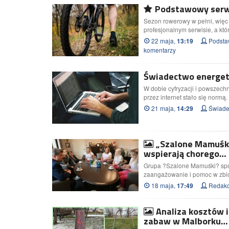
Podstawowy serwi
Sezon rowerowy w pełni, więc 
profesjonalnym serwisie, a 
22 maja,
Podstaw
13:19
komentarzy
Świadectwo energety
W dobie cyfryzacji i powszech
przez internet stało się nor
21 maja,
Świadec
14:29
„Szalone Mamuśki
wspierają chorego…
Grupa ?Szalone Mamuśki? spot
zaangażowanie i pomoc w zbió
18 maja,
Redakc
17:49
Analiza kosztów i 
zabaw w Malborku…