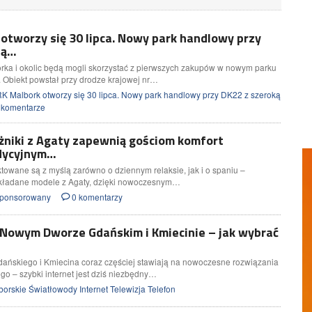
otworzy się 30 lipca. Nowy park handlowy przy
tą…
rka i okolic będą mogli skorzystać z pierwszych zakupów w nowym parku
Obiekt powstał przy drodze krajowej nr…
 Malbork otworzy się 30 lipca. Nowy park handlowy przy DK22 z szeroką
 komentarze
żniki z Agaty zapewnią gościom komfort
dycyjnym…
ktowane są z myślą zarówno o dziennym relaksie, jak i o spaniu –
kładane modele z Agaty, dzięki nowoczesnym…
 sponsorowany
0 komentarzy
Nowym Dworze Gdańskim i Kmiecinie – jak wybrać
ńskiego i Kmiecina coraz częściej stawiają na nowoczesne rozwiązania
go – szybki internet jest dziś niezbędny…
orskie Światłowody Internet Telewizja Telefon