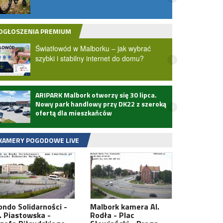
Kotar
objaz
OGŁOSZENIA PREMIUM
Światłowód w Malborku – jak wybrać
szybki i stabilny internet do domu?
ARIPARK Malbork otworzy się 30 lipca.
Zmarł
Nowy park handlowy przy DK22 z szeroką
ofertą dla mieszkańców
KAMERY POGODOWE LIVE
ondo Solidarności -
Malbork kamera Al.
l. Piastowska -
Rodła - Plac