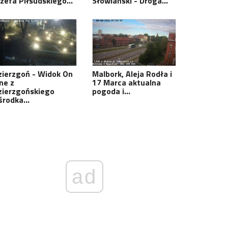
ózefa Piłsudskiego…
Słowiański - Droga…
zierzgoń - Widok On
Malbork, Aleja Rodła i
ne z
17 Marca aktualna
zierzgońskiego
pogoda i…
środka…
ad