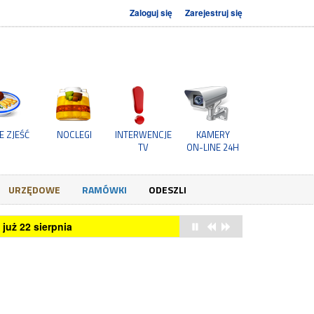
Zaloguj się
Zarejestruj się
E ZJEŚĆ
NOCLEGI
INTERWENCJE
KAMERY
TV
ON-LINE 24H
URZĘDOWE
RAMÓWKI
ODESZLI
już 22 sierpnia