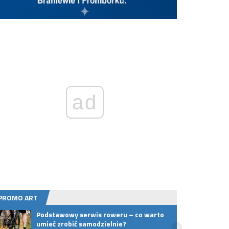
ad
PROMO ART
Podstawowy serwis roweru – co warto
Rusza
umieć zrobić samodzielnie?
Zamkn