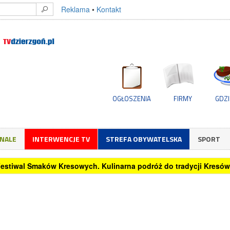
Reklama
•
Kontakt
OGŁOSZENIA
FIRMY
GDZI
GNALE
INTERWENCJE TV
STREFA OBYWATELSKA
SPORT
 Festiwal Smaków Kresowych. Kulinarna podróż do tradycji Kresów 