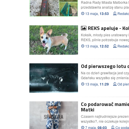
Radna Rady Miasta Malborka 
przedstawiła analizę stanu p
13 maja,
Redakc
13:53
REKS apeluje - Ko
Koksik, młody pies uratowany 
REKS, pilnie potrzebuje now
13 maja,
Redakc
12:52
Od pierwszego lotu 
Na co dzień grawitacja jest cz
Gdańsku wszystko się zmienia 
13 maja,
Od pier
11:29
Co podarować mamie,
Matki
Czasem najtrudniejsze prezenty
wszystko?, nie oczekuje kolej
7 maja,
Co podar
08:03