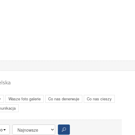
elska
y
Wasze foto galerie
Co nas denerwuje
Co nas cieszy
unikacja
no