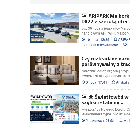
ARIPARK Malbork 
DK22 z szeroką ofer
Już 30 lipca mieszkańcy Malbo
handlowym ARIPARK Malbork. 
10 lipca,
ARIPARK
12:29
ofertą dla mieszkańców
2
Czy rozkładane naro
porównywalny z tra
Narożniki coraz częściej proje
zwłaszcza okazjonalnym. Roz
6 lipca,
Artykuł
17:01
Światłowód w 
szybki i stabilny…
Mieszkańcy Nowego Dworu Gda
telekomunikacyjne. Nic dziwne
21 czerwca,
Malb
08:31