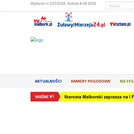
Wydanie nr 220/2026, Sobota 8.08.2026
AKTUALNOŚCI
KAMERY POGODOWE
NA SY
WAŻNE
Starosta Malborski zaprasza na I