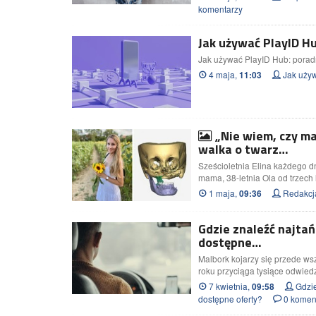
komentarzy
Jak używać PlayID Hu
Jak używać PlayID Hub: porad
4 maja,
Jak używ
11:03
„Nie wiem, czy ma
walka o twarz…
Sześcioletnia Elina każdego d
mama, 38-letnia Ola od trzec
1 maja,
Redakcj
09:36
Gdzie znaleźć najta
dostępne…
Malbork kojarzy się przede w
roku przyciąga tysiące odwie
7 kwietnia,
Gdzie
09:58
dostępne oferty?
0 komen