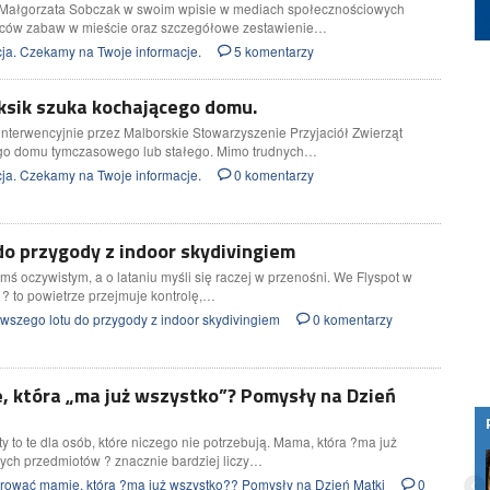
Małgorzata Sobczak w swoim wpisie w mediach społecznościowych
laców zabaw w mieście oraz szczegółowe zestawienie…
ja. Czekamy na Twoje informacje.
5 komentarzy
ksik szuka kochającego domu.
interwencyjnie przez Malborskie Stowarzyszenie Przyjaciół Zwierząt
ego domu tymczasowego lub stałego. Mimo trudnych…
ja. Czekamy na Twoje informacje.
0 komentarzy
do przygody z indoor skydivingiem
ymś oczywistym, a o lataniu myśli się raczej w przenośni. We Flyspot w
? to powietrze przejmuje kontrolę,…
wszego lotu do przygody z indoor skydivingiem
0 komentarzy
 która „ma już wszystko”? Pomysły na Dzień
 to te dla osób, które niczego nie potrzebują. Mama, która ?ma już
Lokalni operatorzy budują internet blisko
nych przedmiotów ? znacznie bardziej liczy…
ludzi. MiŚOT-y odpowiadają już za 35
ować mamie, która ?ma już wszystko?? Pomysły na Dzień Matki
0