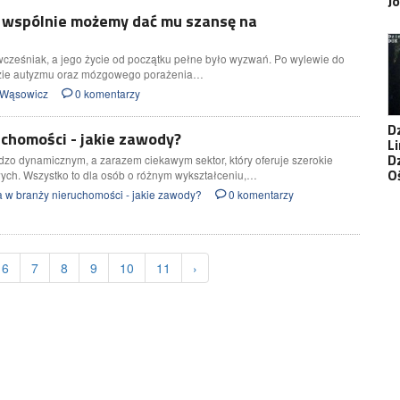
J
 wspólnie możemy dać mu szansę na
wcześniak, a jego życie od początku pełne było wyzwań. Po wylewie do
nozie autyzmu oraz mózgowego porażenia…
r Wąsowicz
0 komentarzy
D
uchomości - jakie zawody?
Li
D
dzo dynamicznym, a zarazem ciekawym sektor, który oferuje szerokie
O
ch. Wszystko to dla osób o różnym wykształceniu,…
 w branży nieruchomości - jakie zawody?
0 komentarzy
6
7
8
9
10
11
›