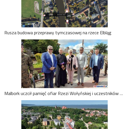
Rusza budowa przeprawy tymczasowej na rzece Elbląg
Malbork uczcił pamięć ofiar Rzezi Wołyńskiej i uczestników Plebiscytu na Powiślu. Kwiaty i znicze w miejscach pamięci. Wideo i zdjęcia