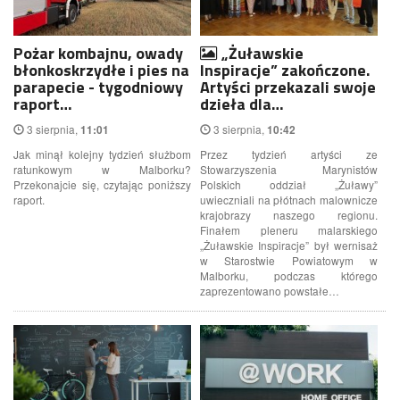
Pożar kombajnu, owady
„Żuławskie
błonkoskrzydłe i pies na
Inspiracje” zakończone.
parapecie - tygodniowy
Artyści przekazali swoje
raport…
dzieła dla…
3 sierpnia,
3 sierpnia,
11:01
10:42
Jak minął kolejny tydzień służbom
Przez tydzień artyści ze
ratunkowym w Malborku?
Stowarzyszenia Marynistów
Przekonajcie się, czytając poniższy
Polskich oddział „Żuławy”
raport.
uwieczniali na płótnach malownicze
krajobrazy naszego regionu.
Finałem pleneru malarskiego
„Żuławskie Inspiracje” był wernisaż
w Starostwie Powiatowym w
Malborku, podczas którego
zaprezentowano powstałe…