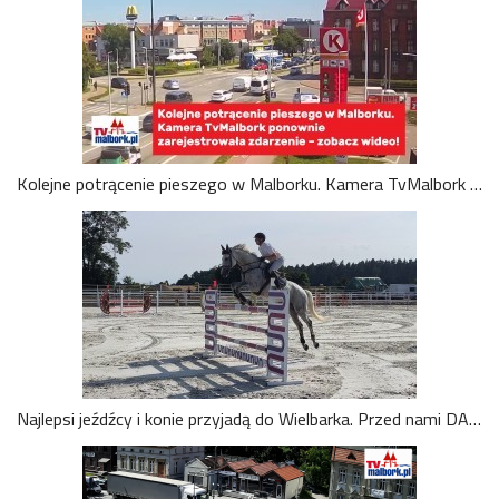
Kolejne potrącenie pieszego w Malborku. Kamera TvMalbork ponownie zarejestrowała zdarzenie – zobacz wideo!
Najlepsi jeźdźcy i konie przyjadą do Wielbarka. Przed nami DARE TO DREAM – Show Jumping Cup