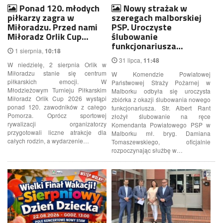
Ponad 120. młodych
Nowy strażak w
piłkarzy zagra w
szeregach malborskiej
Miłoradzu. Przed nami
PSP. Uroczyste
Miłoradz Orlik Cup…
ślubowanie
funkcjonariusza…
1 sierpnia,
10:18
31 lipca,
11:48
W niedzielę, 2 sierpnia Orlik w
Miłoradzu stanie się centrum
W Komendzie Powiatowej
piłkarskich emocji. W
Państwowej Straży Pożarnej w
Młodzieżowym Turnieju Piłkarskim
Malborku odbyła się uroczysta
Miłoradz Orlik Cup 2026 wystąpi
zbiórka z okazji ślubowania nowego
ponad 120. zawodników z całego
funkcjonariusza. Str. Albert Rant
Pomorza. Oprócz sportowej
złożył ślubowanie na ręce
rywalizacji organizatorzy
Komendanta Powiatowego PSP w
przygotowali liczne atrakcje dla
Malborku mł. bryg. Damiana
całych rodzin, a wydarzenie…
Tomaszewskiego, oficjalnie
rozpoczynając służbę w…