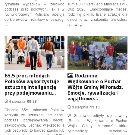
ryzykiem wypadków – zarówno
Turnieju Piłkarskiego Miłoradz Orlik
podczas prac polowych, jak i w
Cup 2026. Emocjonujące mecze,
ruchu drogowym. Policjanci apelują
rodzinny piknik, liczne atrakcje dla
do kierowców i rolników o rozwagę,
dzieci oraz znakomita atmosfera
…
sprawiły,…
65,5 proc. młodych
Rodzinne
Polaków wykorzystuje
Wędkowanie o Puchar
sztuczną inteligencję
Wójta Gminy Miłoradz.
przy podejmowaniu…
Emocje, rywalizacja i
wyjątkowe…
4 sierpnia,
09:38
3 sierpnia,
11:10
Obecnie 65% młodych Polaków
korzysta ze sztucznej inteligencji
W Gnojewie odbyły się zawody
podczas podejmowania decyzji
„Rodzinne Wędkowanie o Puchar
zakupowych. Jednak większość z
Wójta Gminy Miłoradz”, które
tych osób robi to bardzo rzadko lub
zgromadziły miłośników