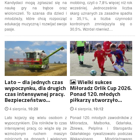
Kandydaci mogą zgłaszać się na
mobbing, czyli o 7,8% więcej niż rok
naukę gry na trąbce oraz
wcześniej. Jednocześnie liczba
wiolonczeli. To szansa dla dzieci i
skarg uznanych za zasadne spadła
młodzieży, które chcą rozpocząć
o 35,1%, a liczba czynności
edukację muzyczną i rozwijać swoje
kontrolnych zmniejszyła się o
pasje.
30,5%. Wzrósł również…
Lato – dla jednych czas
Wielki sukces
wypoczynku, dla drugich
Miłoradz Orlik Cup 2026.
czas intensywnej pracy.
Ponad 120. młodych
Bezpieczeństwo…
piłkarzy stworzyło…
4 sierpnia,
4 sierpnia,
10:20
10:12
Lato kojarzy się wielu osobom z
Ponad 120. młodych zawodników z
wypoczynkiem. Dla rolników to czas
Miłoradza, Malborka, Gdańska,
intensywnej pracy, co wiąże się ze
Zblewa, Pelplina i Starogardu
wzmożonym ruchem maszyn
Gdańskiego rywalizowało podczas
rolniczych na drogach i większym
Wakacyjnego Młodzieżowego