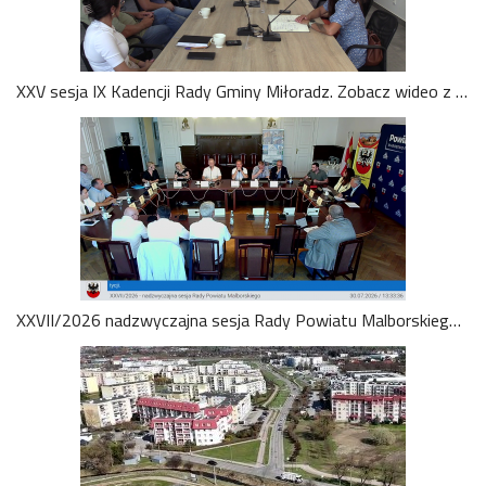
XXV sesja IX Kadencji Rady Gminy Miłoradz. Zobacz wideo z 3.08.2026
XXVII/2026 nadzwyczajna sesja Rady Powiatu Malborskiego 2026-07-30. Zobacz wideo