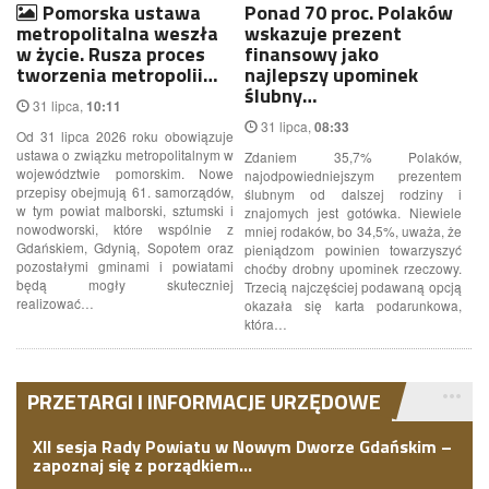
Pomorska ustawa
Ponad 70 proc. Polaków
metropolitalna weszła
wskazuje prezent
w życie. Rusza proces
finansowy jako
tworzenia metropolii…
najlepszy upominek
ślubny…
31 lipca,
10:11
31 lipca,
08:33
Od 31 lipca 2026 roku obowiązuje
ustawa o związku metropolitalnym w
Zdaniem 35,7% Polaków,
województwie pomorskim. Nowe
najodpowiedniejszym prezentem
przepisy obejmują 61. samorządów,
ślubnym od dalszej rodziny i
w tym powiat malborski, sztumski i
znajomych jest gotówka. Niewiele
nowodworski, które wspólnie z
mniej rodaków, bo 34,5%, uważa, że
Gdańskiem, Gdynią, Sopotem oraz
pieniądzom powinien towarzyszyć
pozostałymi gminami i powiatami
choćby drobny upominek rzeczowy.
będą mogły skuteczniej
Trzecią najczęściej podawaną opcją
realizować…
okazała się karta podarunkowa,
która…
PRZETARGI I INFORMACJE URZĘDOWE
XII sesja Rady Powiatu w Nowym Dworze Gdańskim –
zapoznaj się z porządkiem…