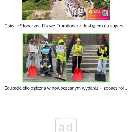
Osiedle Słoneczne Bis we Fromborku z dostępem do superszybkiego światłowodu. Mieszkańcy skorzystają z internetu i telewizji 4K
Edukacja ekologiczna w nowoczesnym wydaniu – zobacz rolki „Czyste ścieki – zdrowe rzeki”.
ad