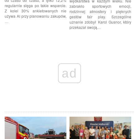
od czasu do czasu, a tylko 12,2%
wędkarstwa w każdym wieku. Nie
regularnie sięga po takie wsparcie.
zabrakło sportowych emocji,
Z kolei 30% ankietowanych nie
rodzinnej atmosfery i pięknych
używa AI przy planowaniu zakupów,
gestów fair play. Szczególne
…
uznanie zdobył Karol Gusnor, który
przekazał swoją…
ad