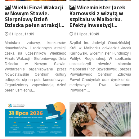
Wielki Finał Wakacji
Wiceminister Jacek
w Nowym Stawie.
Karnowski z wizytą w
Sierpniowy Dzień
szpitalu w Malborku.
Dziecka pełen atrakcji…
Efekty inwestycji…
31 lipca,
31 lipca,
11:09
10:49
Mnóstwo zabawy, konkursów,
Szpital im. Jadwigi Obodzińskiej-
dmuchańców i rodzinnych atrakcji
Król w Malborku odwiedził Jacek
czeka na uczestników Wielkiego
Karnowski, wiceminister Funduszy i
Finału Wakacji – Sierpniowego Dnia
Polityki Regionalnej. W spotkaniu
Dziecka w Nowym Stawie.
uczestniczyli również starosta
Wydarzenie organizowane przez
malborski Piotr Szwedowski, prezes
Nowostawskie Centrum Kultury
Powiatowego Centrum Zdrowia
odbędzie się na polu koncertowym.
Paweł Chodyniak oraz dyrektor ds.
Organizatorzy zapowiadają dzień
medycznych Ewa Karamon.
pełen uśmiechu,…
Powodem…