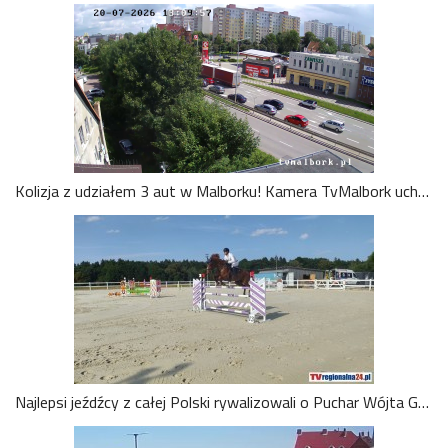
Kolizja z udziałem 3 aut w Malborku! Kamera TvMalbork uchwyciła moment zderzenia na Alei Rodła [WIDEO]
Najlepsi jeźdźcy z całej Polski rywalizowali o Puchar Wójta Gminy Malbork. Wideo i zdjęcia