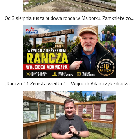
Od 3 sierpnia rusza budowa ronda w Malborku. Zamknięte zostanie skrzyżowanie ul. Kotarbińskiego i Konopnickiej, będą objazdy
„Ranczo 11 Zemsta wiedźm” – Wojciech Adamczyk zdradza kulisy powrotu kultowego serialu. Zobacz nasz wywiad!