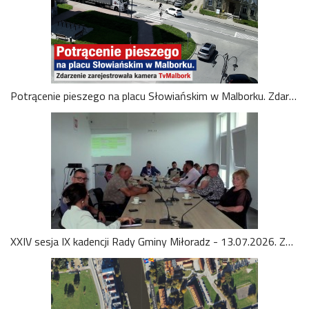
Potrącenie pieszego na placu Słowiańskim w Malborku. Zdarzenie zarejestrowała kamera TvMalbork. Zobacz wideo
XXIV sesja IX kadencji Rady Gminy Miłoradz - 13.07.2026. Zobacz wideo