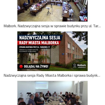
Malbork. Nadzwyczajna sesja w sprawie budynku przy ul. Targowej 17. Oglądaj na żywo
Nadzwyczajna sesja Rady Miasta Malborka i sprawa budynku przy ulicy Targowej. Oglądaj na żywo