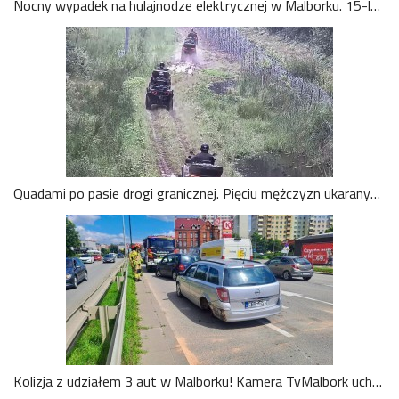
Nocny wypadek na hulajnodze elektrycznej w Malborku. 15-latek zabrany do szpitala śmigłowcem LPR. Wideo
Quadami po pasie drogi granicznej. Pięciu mężczyzn ukaranych mandatami. Wideo
Kolizja z udziałem 3 aut w Malborku! Kamera TvMalbork uchwyciła moment zderzenia na Alei Rodła [WIDEO]