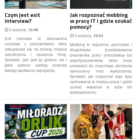
Czym jest exit
Jak rozpoznać mobbing
interview?
w pracy IT i gdzie szukać
pomocy?
3 sierpnia,
10:08
3 sierpnia,
10:01
Exit interview to dobrowolna
rozmowa z pracownikiem, który
Mobbing to regularne, uporczywe i
zdecydował się na zmianę miejsca
długotrwałe prześladowanie
zatrudnienia i opuszcza firmę.
pracownika przez pracodawcę lub
Sprawdź, jaki jest jej główny cel i
współpracowników, które może
jakie pytania padają podczas
prowadzić do znacznego obniżenia
takiego spotkania najczęściej.
samooceny oraz wykluczenia.
Sprawdź, jak rozpoznać tego typu
zachowania w miejscu pracy i gdzie
szukać wsparcia w razie ich
doświadczenia.