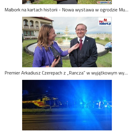
Malbork na kartach historii - Nowa wystawa w ogrodzie Muzeum Miasta Malborka. Dyrektor Tomasz Agejczych zaprasza. Zobacz wideo
Premier Arkadiusz Czerepach z „Rancza” w wyjątkowym wywiadzie dla TVMalbork! Powrót do Wilkowyj coraz bliżej