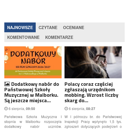
NAJNOWSZE
CZYTANE
OCENIANE
KOMENTOWANE
KOMENTARZE
Dodatkowy nabór do
Polacy coraz częściej
Państwowej Szkoły
zgłaszają urzędnikom
Muzycznej w Malborku.
mobbing. Wzrost liczby
Są jeszcze miejsca…
skarg do…
6 sierpnia,
6 sierpnia,
09:50
08:27
Państwowa Szkoła Muzyczna I
W I półroczu br. do Państwowej
stopnia w Malborku rozpoczęła
Inspekcji Pracy wpłynęło 1,5 tys.
dodatkowy nabór uczniów.
zgłoszeń dotyczących podejrzeń o