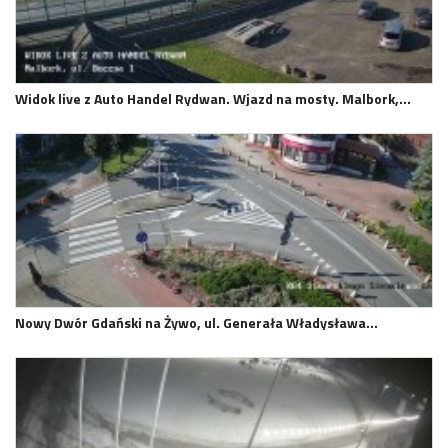
Widok live z Auto Handel Rydwan. Wjazd na mosty. Malbork,…
Nowy Dwór Gdański na Żywo, ul. Generała Władysława…