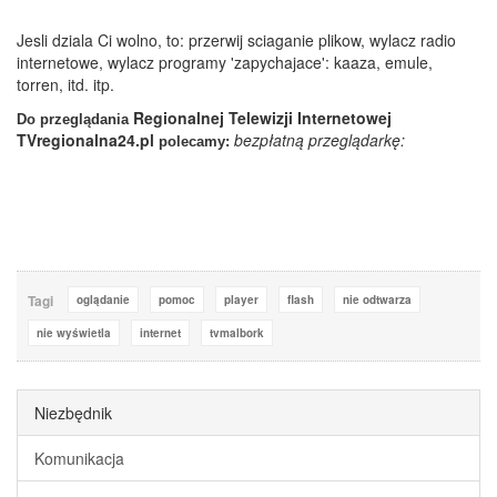
Jesli dziala Ci wolno, to: przerwij sciaganie plikow, wylacz radio
internetowe, wylacz programy 'zapychajace': kaaza, emule,
torren, itd. itp.
Regionalnej Telewizji Internetowej
Do przeglądania
TVregionalna24.pl
bezpłatną przeglądarkę:
polecamy:
Tagi
oglądanie
pomoc
player
flash
nie odtwarza
nie wyświetla
internet
tvmalbork
Niezbędnik
Komunikacja