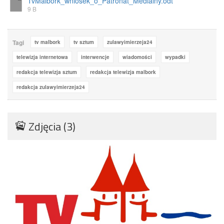
TvMalbork_wniosek_o_Patronat_Medialny.odt
9 B
Tagi
tv malbork
tv sztum
zulawyimierzeja24
telewizja internetowa
interwencje
wiadomości
wypadki
redakcja telewizja sztum
redakcja telewizja malbork
redakcja zulawyimierzeja24
Zdjęcia (3)