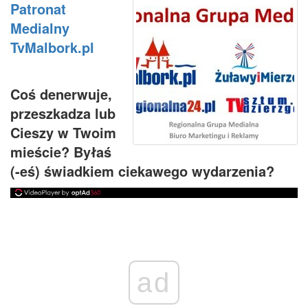
Patronat
Medialny
TvMalbork.pl
Coś denerwuje,
przeszkadza lub
Cieszy w Twoim
mieście? Byłaś
(-eś) świadkiem ciekawego wydarzenia?
ad