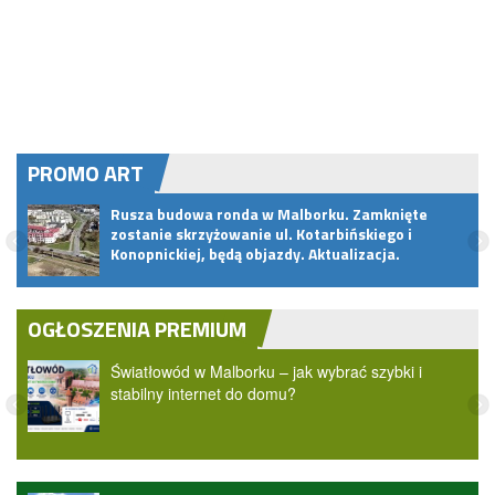
PROMO ART
Rusza budowa ronda w Malborku. Zamknięte
zostanie skrzyżowanie ul. Kotarbińskiego i
Konopnickiej, będą objazdy. Aktualizacja.
OGŁOSZENIA PREMIUM
Światłowód w Malborku – jak wybrać szybki i
stabilny internet do domu?