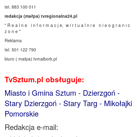
tel. 883 100 011
redakcja (małpa) tvregionalna24.pl
" R e a l n e i n f o r m a c j e, w i r t u a l n i e n i e o g r a n i c
z o n e "
Reklama
tel. 501 122 790
biuro ( małpa) tvmalbork.pl
TvSztum.pl obsługuje:
Miasto i Gmina Sztum - Dzierzgoń -
Stary Dzierzgoń - Stary Targ - Mikołajki
Pomorskie
Redakcja e-mail: