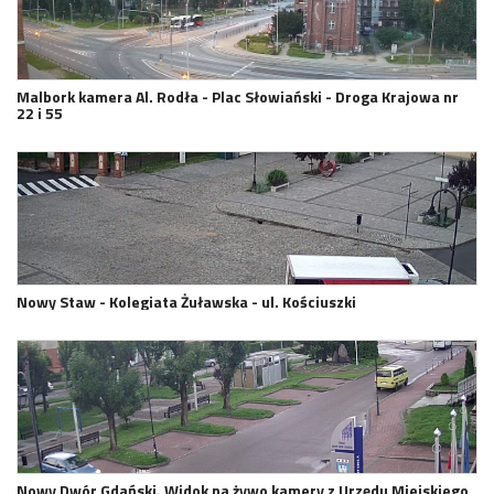
Malbork kamera Al. Rodła - Plac Słowiański - Droga Krajowa nr
22 i 55
Nowy Staw - Kolegiata Żuławska - ul. Kościuszki
Nowy Dwór Gdański. Widok na żywo kamery z Urzędu Miejskiego