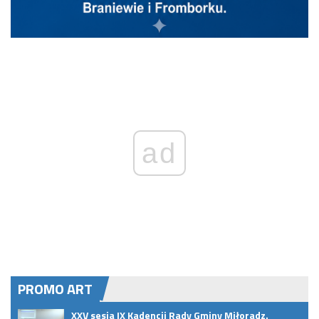
ad
PROMO ART
XXV sesja IX Kadencji Rady Gminy Miłoradz.