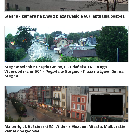
Stegna - kamera na żywo z plaży (wejście 68) i aktualna pogoda
Stegna: Widok z Urzędu Gminy, ul. Gdańska 34 - Droga
Wojewódzka nr 501 - Pogoda w Stegnie - Plaża na żywo. Gmina
Stegna
Malbork, ul. Kościuszki 54. Widok z Muzeum Miasta. Malborskie
kamery pogodowe