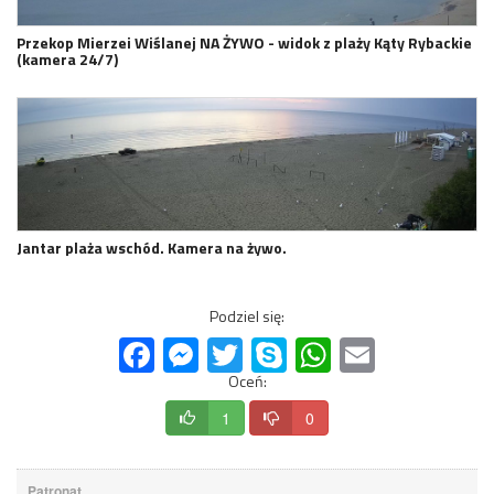
Przekop Mierzei Wiślanej NA ŻYWO - widok z plaży Kąty Rybackie
(kamera 24/7)
Jantar plaża wschód. Kamera na żywo.
Podziel się:
Facebook
Messenger
Twitter
Skype
WhatsApp
Email
Oceń:
1
0
Patronat