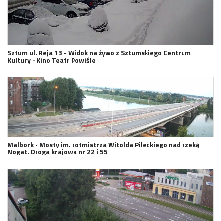
Sztum ul. Reja 13 - Widok na żywo z Sztumskiego Centrum
Kultury - Kino Teatr Powiśle
Malbork - Mosty im. rotmistrza Witolda Pileckiego nad rzeką
Nogat. Droga krajowa nr 22 i 55