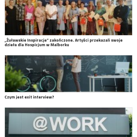
„Żuławskie Inspiracje” zakończone. Artyści przekazali swoje
dzieła dla Hospicjum w Malborku
Czym jest exit interview?