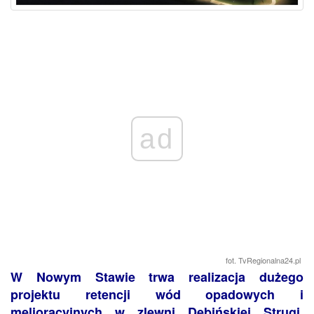
ad
fot. TvRegionalna24.pl
W Nowym Stawie trwa realizacja dużego
projektu retencji wód opadowych i
melioracyjnych w zlewni Dębińskiej Strugi.