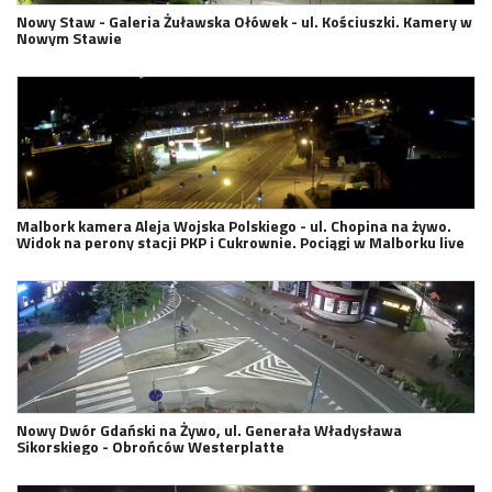
Nowy Staw - Galeria Żuławska Ołówek - ul. Kościuszki. Kamery w
Nowym Stawie
Malbork kamera Aleja Wojska Polskiego - ul. Chopina na żywo.
Widok na perony stacji PKP i Cukrownie. Pociągi w Malborku live
Nowy Dwór Gdański na Żywo, ul. Generała Władysława
Sikorskiego - Obrońców Westerplatte