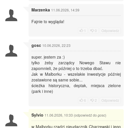
Marzenka
11.06.2026, 14:39
Fajnie to wygląda!
1
0
Odpowiedz
gosc
10.06.2026, 22:23
super. jestem za :)
tylko żeby zarządcy Nowego Stawu nie
zapomnieli, że później o to trzeba dbać.
Jak w Malborku - wszelakie inwestycje później
zostawione są same sobie...
ścieżka historyczna, deptak, miejsca zielone
(park i inne)
6
2
Odpowiedz
Sylvio
11.06.2026, 10:33 (odpowiedź do
)
gosc
w Malborku rządzi nieudacznik Charzewski i jego