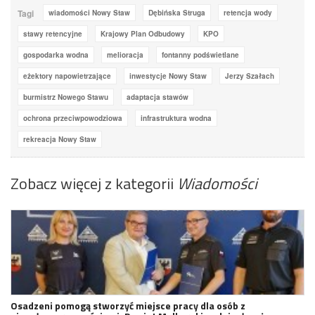
Tagi
wiadomości Nowy Staw
Dębińska Struga
retencja wody
stawy retencyjne
Krajowy Plan Odbudowy
KPO
gospodarka wodna
melioracja
fontanny podświetlane
eżektory napowietrzające
inwestycje Nowy Staw
Jerzy Szałach
burmistrz Nowego Stawu
adaptacja stawów
ochrona przeciwpowodziowa
infrastruktura wodna
rekreacja Nowy Staw
Zobacz więcej z kategorii
Wiadomości
Osadzeni pomogą stworzyć miejsce pracy dla osób z