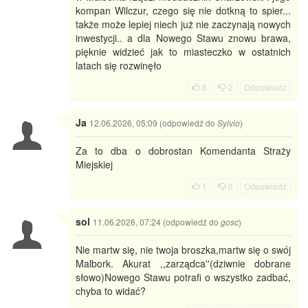
kompan Wilczur, czego się nie dotkną to spier...
także może lepiej niech już nie zaczynają nowych
inwestycji.. a dla Nowego Stawu znowu brawa,
pięknie widzieć jak to miasteczko w ostatnich
latach się rozwinęło
8
2
Odpowiedz
Ja
12.06.2026, 05:09 (odpowiedź do
)
Sylvio
Za to dba o dobrostan Komendanta Straży
Miejskiej
1
0
Odpowiedz
sol
11.06.2026, 07:24 (odpowiedź do
)
gosc
Nie martw się, nie twoja broszka,martw się o swój
Malbork. Akurat ,,zarządca''(dziwnie dobrane
słowo)Nowego Stawu potrafi o wszystko zadbać,
chyba to widać?