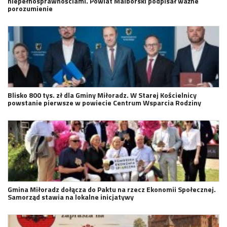
niepełnosprawnościami. Powiat Malborski podpisał ważne
porozumienie
Blisko 800 tys. zł dla Gminy Miłoradz. W Starej Kościelnicy
powstanie pierwsze w powiecie Centrum Wsparcia Rodziny
Gmina Miłoradz dołącza do Paktu na rzecz Ekonomii Społecznej.
Samorząd stawia na lokalne inicjatywy