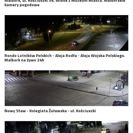
Malbork, ul. Kościuszki 54. Widok z Muzeum Miasta. Malborskie
kamery pogodowe
Rondo Lotników Polskich - Aleja Rodła - Aleja Wojska Polskiego.
Malbork na żywo 24h
Nowy Staw - Kolegiata Żuławska - ul. Kościuszki