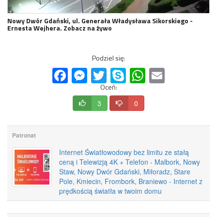
Nowy Dwór Gdański, ul. Generała Władysława Sikorskiego -
Ernesta Wejhera. Zobacz na żywo
Podziel się:
Facebook
Messenger
Twitter
Skype
WhatsApp
Email
Oceń:
3
0
Patronat
Internet Światłowodowy bez limitu ze stałą
ceną i Telewizją 4K + Telefon - Malbork, Nowy
Staw, Nowy Dwór Gdański, Miłoradz, Stare
Pole, Kmiecin, Frombork, Braniewo - Internet z
prędkością światła w twoim domu