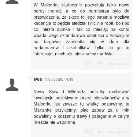
W Malborku skutecznie pozyskują tylko nowe
hordy meneli, a co do burmistrza było do
przewidzenia, że skoro to jego ostatnia możliwa
kadencja to będzie siedział i nic nie robił, bo i po
co, niezła sumka i tak co miesiąc na konto
wpada. Jego sztandarowa obietnica o hospicjum
na targowej zamieniła się w dom dla
narkomanow i alkoholików. Tylko co go to
interesuje, niech się mieszkańcy martwią..
4
0
Odpowiedz
ewa
11.06.2026, 14:49
Nowy Staw i Miłoradz potrafią realizować
inwestycje oczekiwane przez mieszkańców a w
Malborku jak zawsze tu wiatkę postawimy, tu
Marianka przykleimy, plac zabaw za 8 mln
odwalimy o koszeniu trawy i bałaganie w całym
mieście nie wspomnę
5
0
Odpowiedz