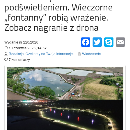
podświetleniem. Wieczorne
„fontanny” robią wrażenie.
Zobacz nagranie z drona
Facebook
Twitter
Skype
Em
Wydanie nr 220/2026
10 czerwca 2026,
14:57
Redakcja. Czekamy na Twoje informacje.
Wiadomości
7 komentarzy