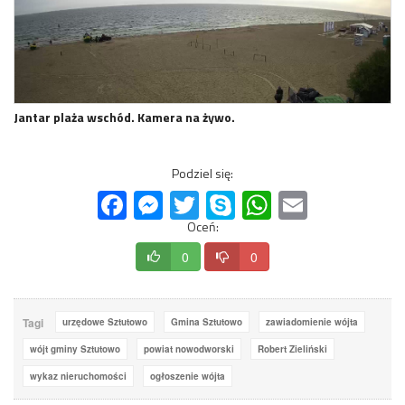
Jantar plaża wschód. Kamera na żywo.
Podziel się:
Facebook
Messenger
Twitter
Skype
WhatsApp
Email
Oceń:
0
0
Tagi
urzędowe Sztutowo
Gmina Sztutowo
zawiadomienie wójta
wójt gminy Sztutowo
powiat nowodworski
Robert Zieliński
wykaz nieruchomości
ogłoszenie wójta