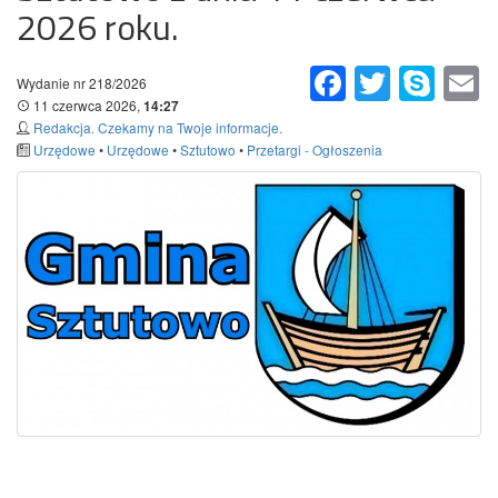
2026 roku.
Facebook
Twitter
Skype
Em
Wydanie nr 218/2026
11 czerwca 2026,
14:27
Redakcja. Czekamy na Twoje informacje.
Urzędowe
•
Urzędowe
•
Sztutowo
•
Przetargi - Ogłoszenia