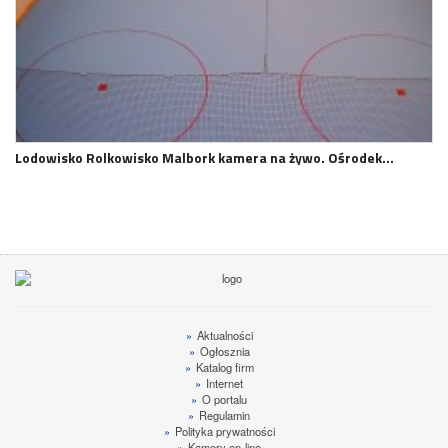
Lodowisko Rolkowisko Malbork kamera na żywo. Ośrodek…
»
Aktualności
»
Ogłosznia
»
Katalog firm
»
Internet
»
O portalu
»
Regulamin
»
Polityka prywatności
»
Kamery on-line