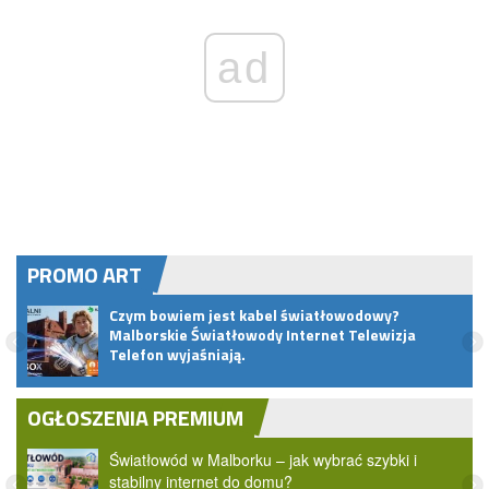
ad
PROMO ART
pem
Czym bowiem jest kabel światłowodowy?
Malborskie Światłowody Internet Telewizja
Telefon wyjaśniają.
OGŁOSZENIA PREMIUM
Światłowód w Malborku – jak wybrać szybki i
stabilny internet do domu?