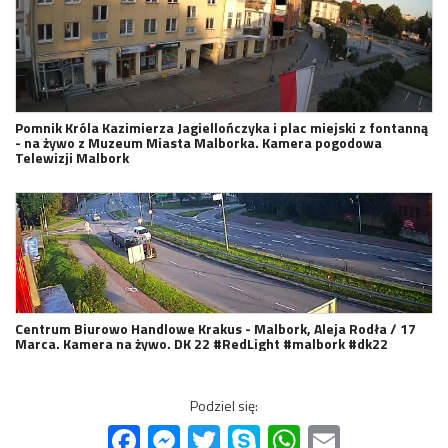
Pomnik Króla Kazimierza Jagiellończyka i plac miejski z fontanną
- na żywo z Muzeum Miasta Malborka. Kamera pogodowa
Telewizji Malbork
Centrum Biurowo Handlowe Krakus - Malbork, Aleja Rodła / 17
Marca. Kamera na żywo. DK 22 #RedLight #malbork #dk22
Podziel się:
Facebook
Messenger
Twitter
Skype
WhatsApp
Email