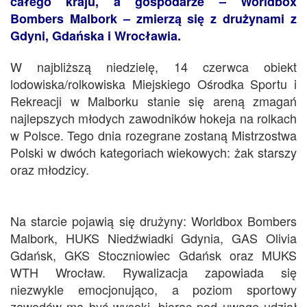
całego kraju, a gospodarze – Worldbox
Bombers Malbork – zmierzą się z drużynami z
Gdyni, Gdańska i Wrocławia.
W najbliższą niedzielę, 14 czerwca obiekt
lodowiska/rolkowiska Miejskiego Ośrodka Sportu i
Rekreacji w Malborku stanie się areną zmagań
najlepszych młodych zawodników hokeja na rolkach
w Polsce. Tego dnia rozegrane zostaną Mistrzostwa
Polski w dwóch kategoriach wiekowych: żak starszy
oraz młodzicy.
Na starcie pojawią się drużyny: Worldbox Bombers
Malbork, HUKS Niedźwiadki Gdynia, GAS Olivia
Gdańsk, GKS Stoczniowiec Gdańsk oraz MUKS
WTH Wrocław. Rywalizacja zapowiada się
niezwykle emocjonująco, a poziom sportowy
zawodów ma być wysoki, biorąc pod uwagę udział