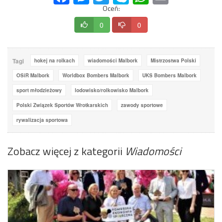
Oceń:
0
0
Tagi
hokej na rolkach
wiadomości Malbork
Mistrzostwa Polski
OSiR Malbork
Worldbox Bombers Malbork
UKS Bombers Malbork
sport młodzieżowy
lodowisko/rolkowisko Malbork
Polski Związek Sportów Wrotkarskich
zawody sportowe
rywalizacja sportowa
Zobacz więcej z kategorii
Wiadomości