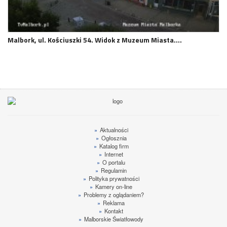
Malbork, ul. Kościuszki 54. Widok z Muzeum Miasta.…
»
Aktualności
»
Ogłosznia
»
Katalog firm
»
Internet
»
O portalu
»
Regulamin
»
Polityka prywatności
»
Kamery on-line
»
Problemy z oglądaniem?
»
Reklama
»
Kontakt
»
Malborskie Światłowody