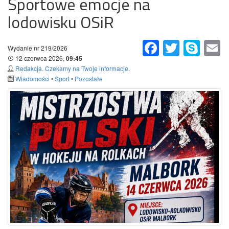
Sportowe emocje na
lodowisku OSiR
Facebook
Twitter
Skype
Em
Wydanie nr 219/2026
12 czerwca 2026,
09:45
Redakcja. Czekamy na Twoje informacje.
Wiadomości
•
Sport
•
Pozostałe