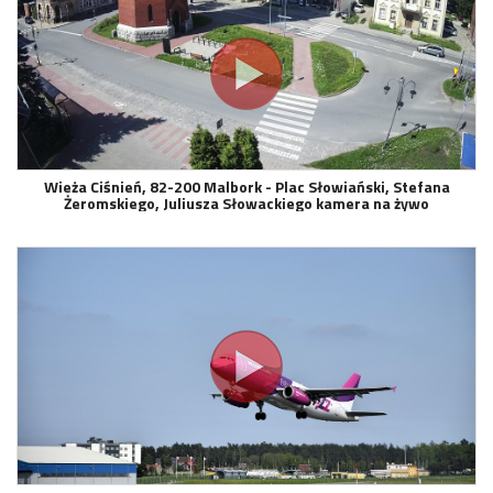
Wieża Ciśnień, 82-200 Malbork - Plac Słowiański, Stefana
Żeromskiego, Juliusza Słowackiego kamera na żywo