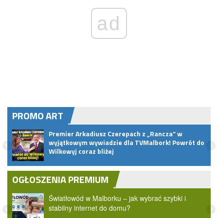
ad
PROMO ART
Premier Arkadiusz Czerepach z „Rancza” w
et
wyjątkowym wywiadzie dla TVMalbork! Powrót do
Wilkowyj coraz bliżej
OGŁOSZENIA PREMIUM
Światłowód w Malborku – jak wybrać szybki i
stabilny internet do domu?