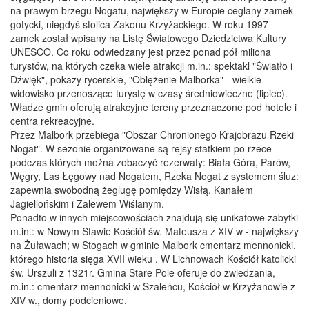
na prawym brzegu Nogatu, największy w Europie ceglany zamek
gotycki, niegdyś stolica Zakonu Krzyżackiego. W roku 1997
zamek został wpisany na Listę Światowego Dziedzictwa Kultury
UNESCO. Co roku odwiedzany jest przez ponad pół miliona
turystów, na których czeka wiele atrakcji m.in.: spektakl "Światło i
Dźwięk", pokazy rycerskie, "Oblężenie Malborka" - wielkie
widowisko przenoszące turystę w czasy średniowieczne (lipiec).
Władze gmin oferują atrakcyjne tereny przeznaczone pod hotele i
centra rekreacyjne.
Przez Malbork przebiega "Obszar Chronionego Krajobrazu Rzeki
Nogat". W sezonie organizowane są rejsy statkiem po rzece
podczas których można zobaczyć rezerwaty: Biała Góra, Parów,
Węgry, Las Łęgowy nad Nogatem, Rzeka Nogat z systemem śluz:
zapewnia swobodną żeglugę pomiędzy Wisłą, Kanałem
Jagiellońskim i Zalewem Wiślanym.
Ponadto w innych miejscowościach znajdują się unikatowe zabytki
m.in.: w Nowym Stawie Kościół św. Mateusza z XIV w - największy
na Żuławach; w Stogach w gminie Malbork cmentarz mennonicki,
którego historia sięga XVII wieku . W Lichnowach Kościół katolicki
św. Urszuli z 1321r. Gmina Stare Pole oferuje do zwiedzania,
m.in.: cmentarz mennonicki w Szaleńcu, Kościół w Krzyżanowie z
XIV w., domy podcieniowe.