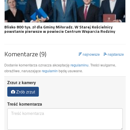
Blisko 800 tys. zł dla Gminy Miłoradz. W Starej Kościelnicy
powstanie pierwsze w powiecie Centrum Wsparcia Rodziny
Komentarze (9)
najnowsze
najstarsze
Dodanie komentarza oznacza akceptację
regulaminu
. Treści wulgarne,
obraźliwe, naruszające
regulamin
będą usuwane.
Zrzut z kamery
Zrób zrzut
Treść komentarza