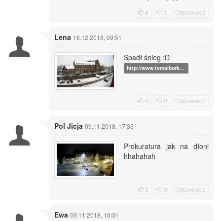
4
1
Odpowiedz
Lena
16.12.2018, 09:51
Spadł śnieg :D
http://www.tvmalbork…
4
0
Odpowiedz
Pol Jicja
09.11.2018, 17:35
Prokuratura jak na dłoni
hhahahah
3
0
Odpowiedz
Ewa
09.11.2018, 16:31