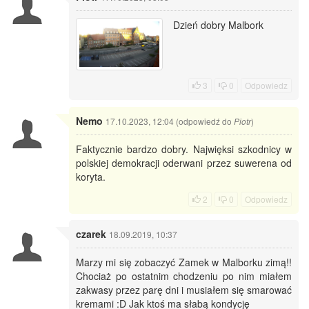
Dzień dobry Malbork
3
0
Odpowiedz
Nemo
17.10.2023, 12:04 (odpowiedź do
)
Piotr
Faktycznie bardzo dobry. Najwięksi szkodnicy w
polskiej demokracji oderwani przez suwerena od
koryta.
2
0
Odpowiedz
czarek
18.09.2019, 10:37
Marzy mi się zobaczyć Zamek w Malborku zimą!!
Chociaż po ostatnim chodzeniu po nim miałem
zakwasy przez parę dni i musiałem się smarować
kremami :D Jak ktoś ma słabą kondycję