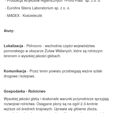
- Produkcja Artykułów Higienicznych ?Prino-Plast" sp. z o. o.
- Eurofins Stiens Laboratorium sp. z o. o.
- MADEX - Kościeleczki
Atuty:
Lokalizacja
- Północno - wschodnia części województwa
pomorskiego w obszarze Żuław Wiślanych, które są rolniczym
terenem o wysokiej jakości glebach.
Komunikacja
- Przez teren powiatu przebiegają ważne szlaki
drogowe i kolejowe.
Gospodarka - Rolnictwo
Wysokiej jakości gleby i doskonałe warunki przyrodnicze sprzyjają
rozwojowi rolnictwa. Osiągane plony są na ogół 2-3-krotnie
wyższe od średnich krajowych. Uprawia się głównie zboża,