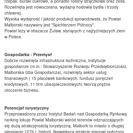
rzepak, buraki cukrowe, a ponadto rośliny strączkowe oraz zioła.
Rozwinięta jest nowoczesna, wydajna hodowla bydła i trzody
chlewnej.
Wysoka wydajność i jakość produkcji spowodowała, że Powiat
Malborski nazywany jest "Spichlerzem Północy".
Powiat leży w obszarze Żuław, słynących z najżyźniejszych ziem
w Polsce.
Gospodarka - Przemysł
Dobrze rozwinięta infrastruktura techniczna, instytucje
gospodarcze (m.in.: Stowarzyszenie Rozwoju Przedsiębiorczości,
Malborska Izba Gospodarcza), rozwinięty sektor usług
finansowych ( 15 placówek bankowych, fundusz poręczeń
kredytowych, 11 firm ubezpieczeniowych) tworzą prężne
otoczenie biznesu.
Potencjał turystyczny
Przeprowadzony przez Instytut Badań nad Gospodarką Rynkową
ranking lokuje Powiat Malborski wśród terenów odznaczających
się dużą atrakcyjnością turystyczną. Malbork to miasto o długiej
sięgającej 1276 r. historii. Największą atrakcję stanowi położony