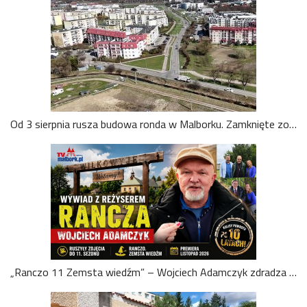
Od 3 sierpnia rusza budowa ronda w Malborku. Zamknięte zostanie skrzyżowanie ul. Kotarbińskiego i Konopnickiej, będą objazdy
„Ranczo 11 Zemsta wiedźm” – Wojciech Adamczyk zdradza kulisy powrotu kultowego serialu. Zobacz nasz wywiad!