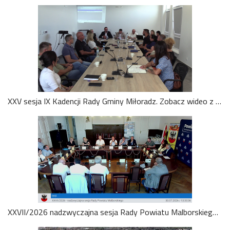
XXV sesja IX Kadencji Rady Gminy Miłoradz. Zobacz wideo z 3.08.2026
XXVII/2026 nadzwyczajna sesja Rady Powiatu Malborskiego 2026-07-30. Zobacz wideo