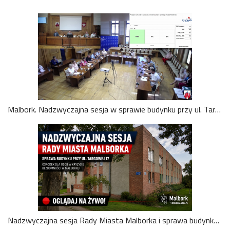
Malbork. Nadzwyczajna sesja w sprawie budynku przy ul. Targowej 17. Oglądaj na żywo
Nadzwyczajna sesja Rady Miasta Malborka i sprawa budynku przy ulicy Targowej. Oglądaj na żywo