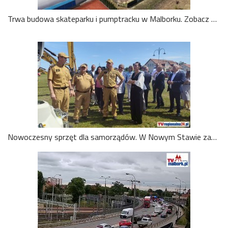
Trwa budowa skateparku i pumptracku w Malborku. Zobacz postęp prac z drona - 03.07.20206
Nowoczesny sprzęt dla samorządów. W Nowym Stawie zaprezentowano efekty Programu Ochrony Ludności i Obrony Cywilnej. Wideo i zdjęcia