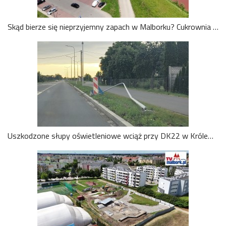
Skąd bierze się nieprzyjemny zapach w Malborku? Cukrownia wyjaśnia przyczyny problemu
Uszkodzone słupy oświetleniowe wciąż przy DK22 w Królewie. GDDKiA wyjaśnia sytuację