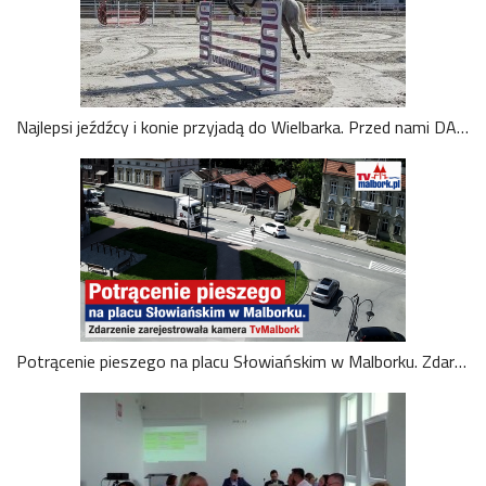
Najlepsi jeźdźcy i konie przyjadą do Wielbarka. Przed nami DARE TO DREAM – Show Jumping Cup
Potrącenie pieszego na placu Słowiańskim w Malborku. Zdarzenie zarejestrowała kamera TvMalbork. Zobacz wideo