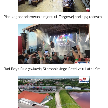
Plan zagospodarowania rejonu ul. Targowej pod lupą radnych. Obejrzyj zapis nadzwyczajnej sesji Rady Miasta Malborka
Bad Boys Blue gwiazdą Staropolskiego Festiwalu Lata i Smaku. Tłumy bawiły się w Starym Polu. Wideo i zdjęcia