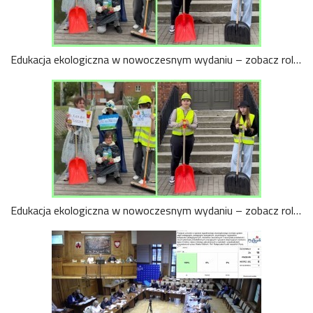
Edukacja ekologiczna w nowoczesnym wydaniu – zobacz rolki „Czyste ścieki – zdrowe rzeki”.
Edukacja ekologiczna w nowoczesnym wydaniu – zobacz rolki „Czyste ścieki – zdrowe rzeki”.