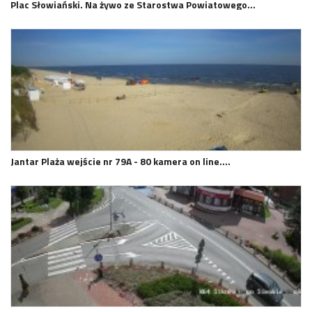
Plac Słowiański. Na żywo ze Starostwa Powiatowego…
Jantar Plaża wejście nr 79A - 80 kamera on line.…