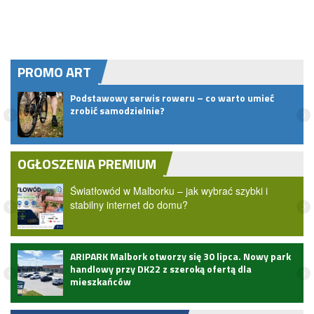
PROMO ART
Podstawowy serwis roweru – co warto umieć
zrobić samodzielnie?
OGŁOSZENIA PREMIUM
Światłowód w Malborku – jak wybrać szybki i
stabilny internet do domu?
ARIPARK Malbork otworzy się 30 lipca. Nowy park
handlowy przy DK22 z szeroką ofertą dla
mieszkańców