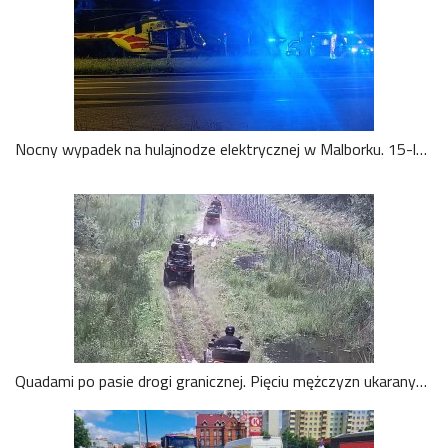
Nocny wypadek na hulajnodze elektrycznej w Malborku. 15-latek zabrany do szpitala śmigłowcem LPR. Wideo
Quadami po pasie drogi granicznej. Pięciu mężczyzn ukaranych mandatami. Wideo