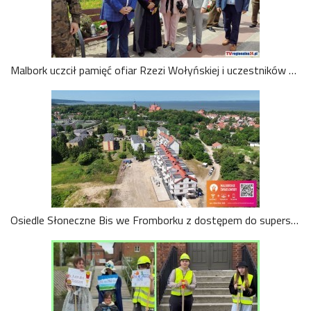
Malbork uczcił pamięć ofiar Rzezi Wołyńskiej i uczestników Plebiscytu na Powiślu. Kwiaty i znicze w miejscach pamięci. Wideo i zdjęcia
Osiedle Słoneczne Bis we Fromborku z dostępem do superszybkiego światłowodu. Mieszkańcy skorzystają z internetu i telewizji 4K