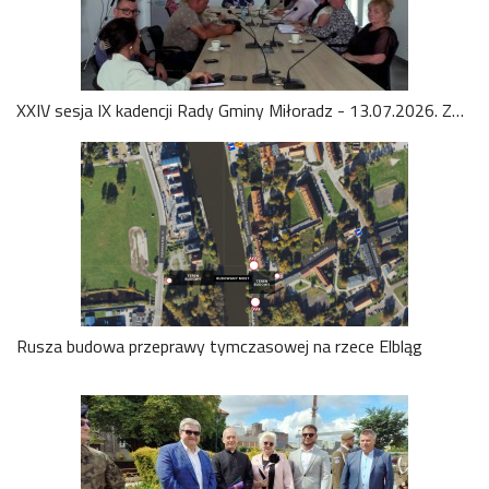
XXIV sesja IX kadencji Rady Gminy Miłoradz - 13.07.2026. Zobacz wideo
Rusza budowa przeprawy tymczasowej na rzece Elbląg