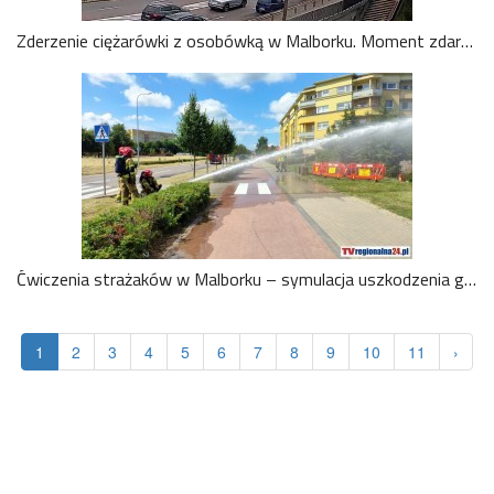
Zderzenie ciężarówki z osobówką w Malborku. Moment zdarzenia zarejestrowała kamera pogodowa TvMalbork
Ćwiczenia strażaków w Malborku – symulacja uszkodzenia gazociągu średniego ciśnienia. Wideo i zdjęcia
1
2
3
4
5
6
7
8
9
10
11
›