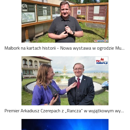
Malbork na kartach historii - Nowa wystawa w ogrodzie Muzeum Miasta Malborka. Dyrektor Tomasz Agejczych zaprasza. Zobacz wideo
Premier Arkadiusz Czerepach z „Rancza” w wyjątkowym wywiadzie dla TVMalbork! Powrót do Wilkowyj coraz bliżej