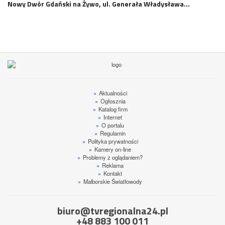
Nowy Dwór Gdański na Żywo, ul. Generała Władysława…
»
Aktualności
»
Ogłosznia
»
Katalog firm
»
Internet
»
O portalu
»
Regulamin
»
Polityka prywatności
»
Kamery on-line
»
Problemy z oglądaniem?
»
Reklama
»
Kontakt
»
Malborskie Światłowody
biuro@tvregionalna24.pl
+48 883 100 011