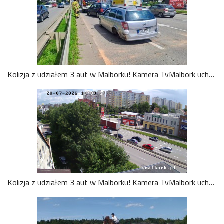
Kolizja z udziałem 3 aut w Malborku! Kamera TvMalbork uchwyciła moment zderzenia na Alei Rodła [WIDEO]
Kolizja z udziałem 3 aut w Malborku! Kamera TvMalbork uchwyciła moment zderzenia na Alei Rodła [WIDEO]