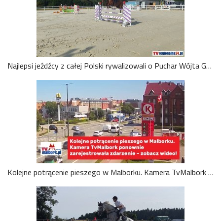
Najlepsi jeźdźcy z całej Polski rywalizowali o Puchar Wójta Gminy Malbork. Wideo i zdjęcia
Kolejne potrącenie pieszego w Malborku. Kamera TvMalbork ponownie zarejestrowała zdarzenie – zobacz wideo!