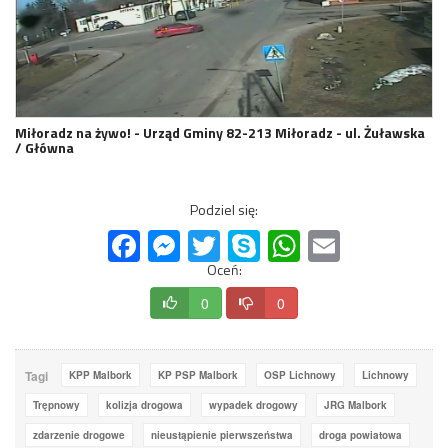
Miłoradz na żywo! - Urząd Gminy 82-213 Miłoradz - ul. Żuławska
/ Główna
Podziel się:
Facebook
Messenger
Twitter
Skype
WhatsApp
Email
Oceń:
0
0
Tagi
KPP Malbork
KP PSP Malbork
OSP Lichnowy
Lichnowy
Trępnowy
kolizja drogowa
wypadek drogowy
JRG Malbork
zdarzenie drogowe
nieustąpienie pierwszeństwa
droga powiatowa