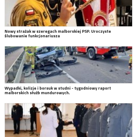
Nowy strażak w szeregach malborskiej PSP. Uroczyste
ślubowanie funkcjonariusza
Wypadki, kolizje i borsuk w studni - tygodniowy raport
malborskich służb mundurowych.