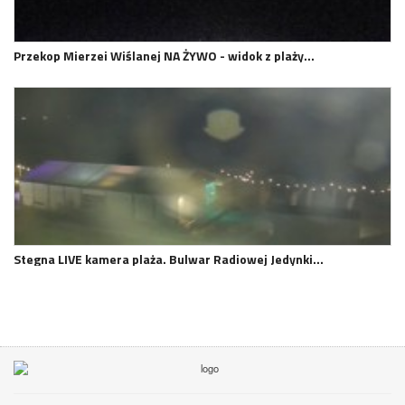
Przekop Mierzei Wiślanej NA ŻYWO - widok z plaży…
Stegna LIVE kamera plaża. Bulwar Radiowej Jedynki…