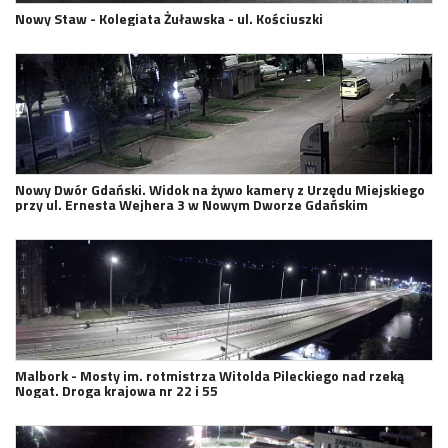
Nowy Staw - Kolegiata Żuławska - ul. Kościuszki
Nowy Dwór Gdański. Widok na żywo kamery z Urzędu Miejskiego
przy ul. Ernesta Wejhera 3 w Nowym Dworze Gdańskim
Malbork - Mosty im. rotmistrza Witolda Pileckiego nad rzeką
Nogat. Droga krajowa nr 22 i 55