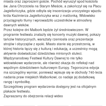
miasta oraz zaproszeni goście. Pochód wyruszył spod kościoła
św. Jana Chrzciciela na Starym Mieście, a zakończył się na Placu
Jagiellończyka, gdzie odbyła się inscenizacja uroczystego wjazdu
króla Kazimierza Jagiellończyka wraz z małżonką. Widowisko
przyciągnęło tłumy i wprowadziło uczestników w atmosferę
dawnych wieków.
Przez kolejne dni Malbork będzie żył średniowieczem. W
programie festiwalu znalazły się koncerty muzyki dawnej, pokazy
tańców historycznych, warsztaty rzemiosła oraz prezentacje
strojów i obyczajów z epoki. Miasto stanie się przestrzenią, w
której historia łączy się z kulturą i edukacją, a uczestnicy mogą
aktywnie doświadczać dziedzictwa minionych stuleci.
Międzynarodowy Festiwal Kultury Dawnej to nie tylko
widowiskowe wydarzenie, ale również okazja do refleksji nad
wspólnym dziedzictwem kulturowym Europy. Tegoroczna edycja
ma szczególny wymiar, ponieważ wpisuje się w obchody 740-lecia
nadania praw miejskich Malborkowi, co nadaje jej dodatkową
rangę i symbolikę.
Szczegółowy program wydarzenia dostępny jest na oficjalnym
plakacie festiwalu.
Zapraszamy do obejrzenia relacji wideo