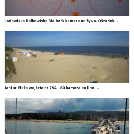
Lodowisko Rolkowisko Malbork kamera na żywo. Ośrodek…
Jantar Plaża wejście nr 79A - 80 kamera on line.…