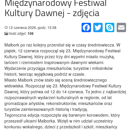
Międzynarodowy Festiwal
Kultury Dawnej - zdjęcia
Facebook
Twitter
Skype
Em
12 czerwca 2026, godz. 15:38
ilość zdjęć:
106
Malbork po raz kolejny przeniósł się w czasy średniowiecza. W
piątek, 12 czerwca rozpoczął się 23. Międzynarodowy Festiwal
Kultury Dawnej, który przez trzy dni wypełni miasto muzyką,
tańcem i rzemiosłem inspirowanym dawnymi wiekami.
Wydarzenie przyciąga mieszkańców, turystów i miłośników
historii, tworząc wyjątkową podróż w czasie.
Miasto Malbork znów stało się sceną średniowiecznego
widowiska. Rozpoczął się 23. Międzynarodowy Festiwal Kultury
Dawnej, który potrwa od 12 do 14 czerwca. To jedno z najbardziej
rozpoznawalnych wydarzeń kulturalnych w regionie, od lat
gromadzące artystów, rekonstruktorów, mieszkańców oraz
turystów zainteresowanych historią i tradycją.
Tegoroczna edycja rozpoczęła się barwnym korowodem, który
przeszedł ulicami Malborka. Wzięli w nim udział uczestnicy
konkursu wokalnego, dzieci z przedszkoli i szkół, mieszkańcy