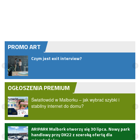
PROMO ART
.
Czym jest exit interview?
OGŁOSZENIA PREMIUM
Światłowód w Malborku – jak wybrać szybki i
stabilny internet do domu?
ARIPARK Malbork otworzy się 30 lipca. Nowy park
handlowy przy DK22 z szeroką ofertą dla