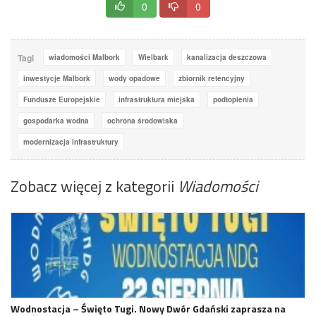
0
0
Tagi
wiadomości Malbork
Wielbark
kanalizacja deszczowa
inwestycje Malbork
wody opadowe
zbiornik retencyjny
Fundusze Europejskie
infrastruktura miejska
podtopienia
gospodarka wodna
ochrona środowiska
modernizacja infrastruktury
Zobacz więcej z kategorii
Wiadomości
Wodnostacja – Święto Tugi. Nowy Dwór Gdański zaprasza na