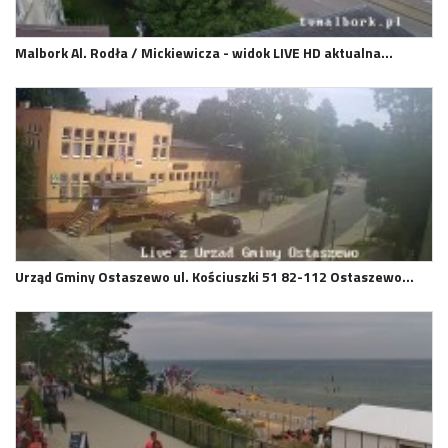
Malbork Al. Rodła / Mickiewicza - widok LIVE HD aktualna…
Urząd Gminy Ostaszewo ul. Kościuszki 51 82-112 Ostaszewo…