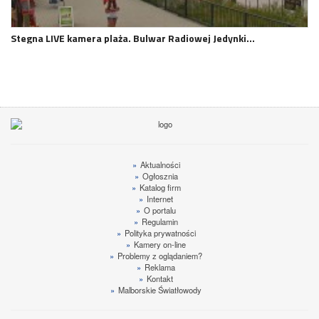
Stegna LIVE kamera plaża. Bulwar Radiowej Jedynki…
»
Aktualności
»
Ogłosznia
»
Katalog firm
»
Internet
»
O portalu
»
Regulamin
»
Polityka prywatności
»
Kamery on-line
»
Problemy z oglądaniem?
»
Reklama
»
Kontakt
»
Malborskie Światłowody