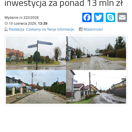
inwestycja za ponad 13 mln zł
Facebook
Twitter
Skype
Em
Wydanie nr 222/2026
10 czerwca 2026,
13:39
Redakcja. Czekamy na Twoje informacje.
Wiadomości