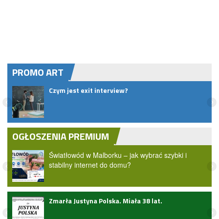
PROMO ART
ie
Czym jest exit interview?
NIE]
OGŁOSZENIA PREMIUM
Światłowód w Malborku – jak wybrać szybki i
stabilny internet do domu?
Zmarła Justyna Polska. Miała 38 lat.
zji