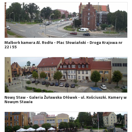
Malbork kamera Al. Rodła - Plac Słowiański - Droga Krajowa nr
22 i 55
Nowy Staw - Galeria Żuławska Ołówek - ul. Kościuszki. Kamery w
Nowym Stawie