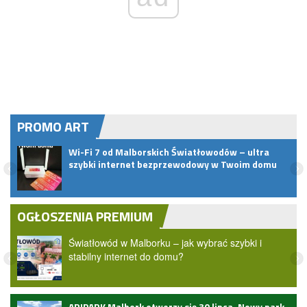
PROMO ART
pem
Wi-Fi 7 od Malborskich Światłowodów – ultra
szybki internet bezprzewodowy w Twoim domu
OGŁOSZENIA PREMIUM
Światłowód w Malborku – jak wybrać szybki i
stabilny internet do domu?
ARIPARK Malbork otworzy się 30 lipca. Nowy park