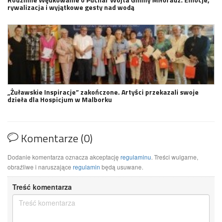
rywalizacja i wyjątkowe gesty nad wodą
„Żuławskie Inspiracje” zakończone. Artyści przekazali swoje
dzieła dla Hospicjum w Malborku
Komentarze (0)
Dodanie komentarza oznacza akceptację
regulaminu
. Treści wulgarne,
obraźliwe i naruszające
regulamin
będą usuwane.
Treść komentarza