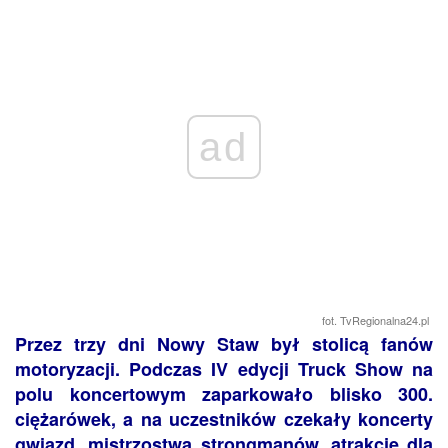
ad
fot. TvRegionalna24.pl
Przez trzy dni Nowy Staw był stolicą fanów
motoryzacji. Podczas IV edycji Truck Show na
polu koncertowym zaparkowało blisko 300.
ciężarówek, a na uczestników czekały koncerty
gwiazd, mistrzostwa strongmanów, atrakcje dla