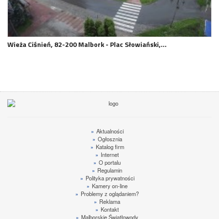
Wieża Ciśnień, 82-200 Malbork - Plac Słowiański,…
»
Aktualności
»
Ogłosznia
»
Katalog firm
»
Internet
»
O portalu
»
Regulamin
»
Polityka prywatności
»
Kamery on-line
»
Problemy z oglądaniem?
»
Reklama
»
Kontakt
»
Malborskie Światłowody