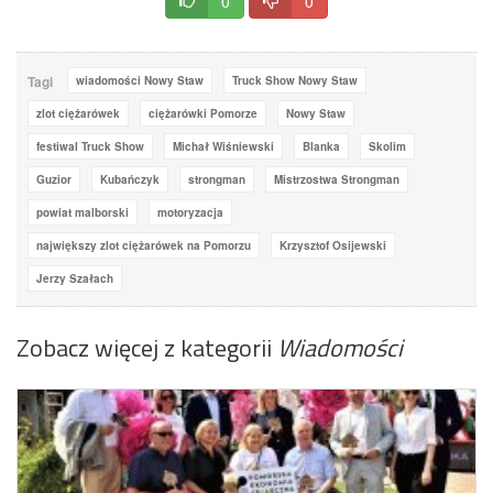
0
0
Tagi
wiadomości Nowy Staw
Truck Show Nowy Staw
zlot ciężarówek
ciężarówki Pomorze
Nowy Staw
festiwal Truck Show
Michał Wiśniewski
Blanka
Skolim
Guzior
Kubańczyk
strongman
Mistrzostwa Strongman
powiat malborski
motoryzacja
największy zlot ciężarówek na Pomorzu
Krzysztof Osijewski
Jerzy Szałach
Zobacz więcej z kategorii
Wiadomości