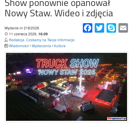
Show ponownie opanował
Nowy Staw. Wideo i zdjęcia
Facebook
Twitter
Skype
Em
Wydanie nr 218/2026
11 czerwca 2026,
16:09
Redakcja. Czekamy na Twoje informacje.
Wiadomości
•
Wydarzenia
•
Kultura