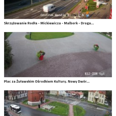
Skrzyżowanie Rodła - Mickiewicza - Malbork - Droga…
Plac za Żuławskim Ośrodkiem Kultury. Nowy Dwór…